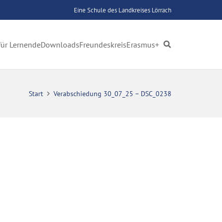
Eine Schule des Landkreises Lörrach
für Lernende
Downloads
Freundeskreis
Erasmus+
Start
Verabschiedung 30_07_25 – DSC_0238