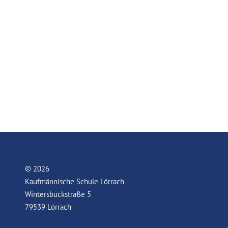
© 2026
Kaufmännische Schule Lörrach
Wintersbuckstraße 5
79539 Lörrach