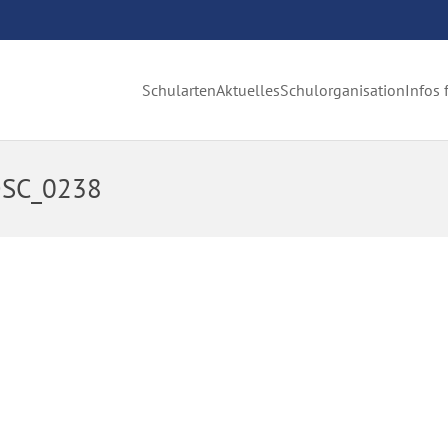
Schularten
Aktuelles
Schulorganisation
Infos 
DSC_0238