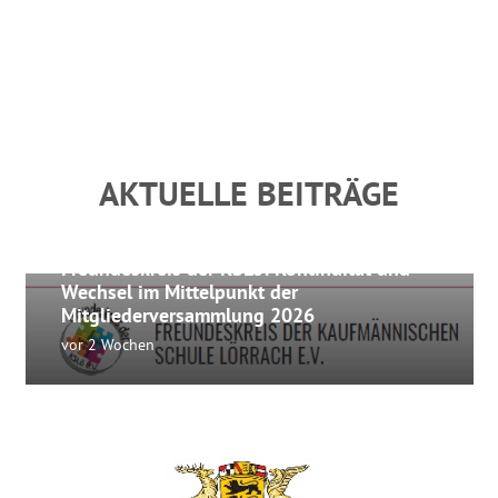
Das Sekretariat
Die Schulleitung
Beratungsangebot
AKTUELLE BEITRÄGE
NEWS
NEWS FREUNDESKREIS
Freundeskreis der KSLö: Kontinuität und
Wechsel im Mittelpunkt der
Mitgliederversammlung 2026
vor 2 Wochen