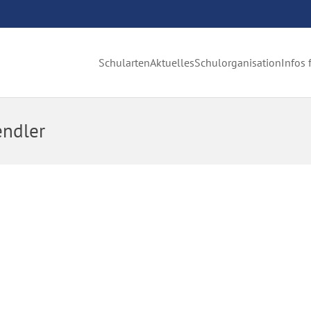
Schularten
Aktuelles
Schulorganisation
Infos 
endler