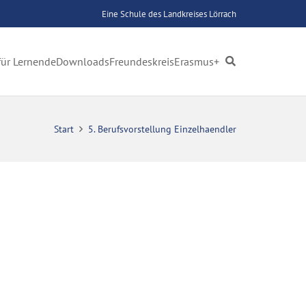
Eine Schule des Landkreises Lörrach
für Lernende
Downloads
Freundeskreis
Erasmus+
Start
5. Berufsvorstellung Einzelhaendler