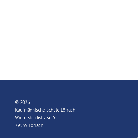
© 2026
Kaufmännische Schule Lörrach
Wintersbuckstraße 5
79539 Lörrach