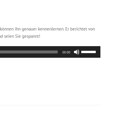
ie können ihn genauer kennenlernen. Er berichtet von
nd seien Sie gespannt!
Pfeiltasten
00:00
Hoch/Runter
benutzen,
um
die
Lautstärke
zu
regeln.