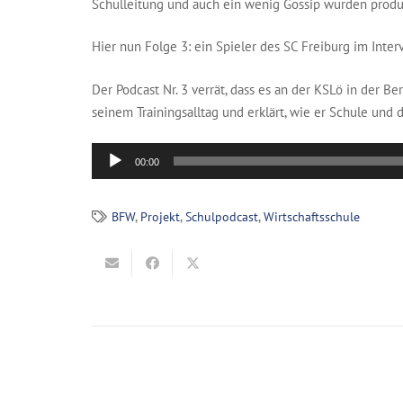
Schulleitung und auch ein wenig Gossip wurden produz
Hier nun Folge 3: ein Spieler des SC Freiburg im Inter
Der Podcast Nr. 3 verrät, dass es an der KSLö in der B
seinem Trainingsalltag und erklärt, wie er Schule und 
Audio-
00:00
Player
BFW
,
Projekt
,
Schulpodcast
,
Wirtschaftsschule