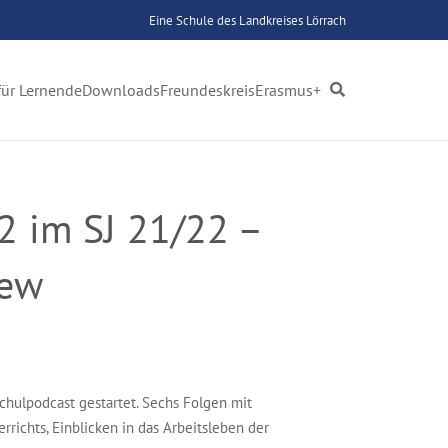
Eine Schule des Landkreises Lörrach
für Lernende
Downloads
Freundeskreis
Erasmus+
2 im SJ 21/22 –
iew
chulpodcast gestartet. Sechs Folgen mit
ichts, Einblicken in das Arbeitsleben der