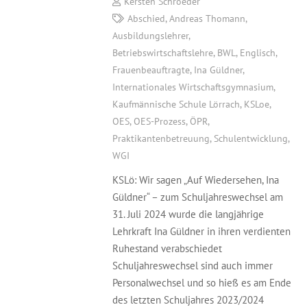
Kersten Schroeder
Abschied
,
Andreas Thomann
,
Ausbildungslehrer
,
Betriebswirtschaftslehre
,
BWL
,
Englisch
,
Frauenbeauftragte
,
Ina Güldner
,
Internationales Wirtschaftsgymnasium
,
Kaufmännische Schule Lörrach
,
KSLoe
,
OES
,
OES-Prozess
,
ÖPR
,
Praktikantenbetreuung
,
Schulentwicklung
,
WGI
KSLö: Wir sagen „Auf Wiedersehen, Ina
Güldner“ – zum Schuljahreswechsel am
31. Juli 2024 wurde die langjährige
Lehrkraft Ina Güldner in ihren verdienten
Ruhestand verabschiedet
Schuljahreswechsel sind auch immer
Personalwechsel und so hieß es am Ende
des letzten Schuljahres 2023/2024