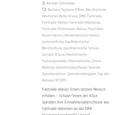
Kersten Schroeder
Barbara Szymura-Effner
,
Berufsschule
,
Deutsches Rotes Kreuz
,
DRK
,
Fairtrade
,
Fairtrade-Aktion
,
Fairtrade-Nikoläuse
,
Fairtrade-Osterhasen-Aktion
,
Fairtrade-
Rosen-Aktion
,
Herzenswunsch-Mobil
,
Juniorenfirma
,
Kaufmännische
Berufsschule
,
Kaufmännische Schule
Lörrach
,
KSLoe
,
Medizinische
Fachangestellte
,
Oberbadische
,
Simon
Redling
,
Speditionskaufleute
,
Spende
,
Spendenaktion
,
Spendenübergabe
,
Tag der
Banane
,
W2SPS
Fairtrade-Aktion: Einen letzten Wunsch
erfüllen – Schüler*innen der KSLö
spenden ihre Einnahmenüberschüsse aus
Fairtrade-Aktionen an das DRK-
Herzenswunschmobil Lörrach