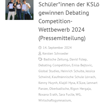
Schüler*innen der KSLö
gewinnen Debating
Competition-
Wettbewerb 2024
(Pressemitteilung)
14. September 2024
Kersten Schroeder
Badische Zeitung
,
David Fülep
,
Debating Competition
,
Enisa Bejtovic
,
Global Studies
,
Heinrich Schulte
,
Jessica
Schwind
,
Kaufmännische Schule Lörrach
,
Kenny Huynh
,
Klajdi Hysa
,
KSLoe
,
Lennart
Panzer
,
Oberbadische
,
Rigon Hergaja
,
Roxana Erath
,
Sara Fucile
,
WG
,
Wirtschaftsgymnasium
,