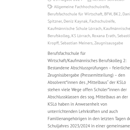
Allgemeine Fachhochschulreife
,
Berufsfachschule für Wirtschaft
,
BFW
,
BK2
,
Dani
Spitzner
,
Deniz Kaynak
,
Fachschulreife
,
Kaufmännische Schule Lörrach
,
Kaufmännische
Berufskolleg
,
KS Lörrach
,
Roxana Erath
,
Sebast
Kropff
,
Sebastian Meiners
,
Zeugnisausgabe
Berufsfachschule für
Wirtschaft/Kaufmännisches Berufskolleg 2:
Bestandene Abschlussprüfungen – feierliche
Zeugnisübergabe (Pressemitteilung) – den
Absolvent*innen des „Mittelbaus“ der KSLö
stehen viele Wege offen Schüler*innen der
Abschlussklassen des sog. Mittelbaus an der
KSLö haben in Anwesenheit von
unterrichtenden Lehrkräften und auch
Familienangehörigen in den letzten Tagen d
Schuljahres 2023/2024 in einer gemeinsam