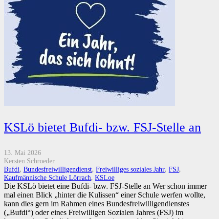
KSLö bietet Bufdi- bzw. FSJ-Stelle an
13. Mai 2026
Kersten Schroeder
Bufdi
,
Bundesfreiwilligendienst
,
Freiwilliges soziales Jahr
,
FSJ
,
Kaufmännische Schule Lörrach
,
KSLoe
Die KSLö bietet eine Bufdi- bzw. FSJ-Stelle an Wer schon immer
mal einen Blick „hinter die Kulissen“ einer Schule werfen wollte,
kann dies gern im Rahmen eines Bundesfreiwilligendienstes
(„Bufdi“) oder eines Freiwilligen Sozialen Jahres (FSJ) im