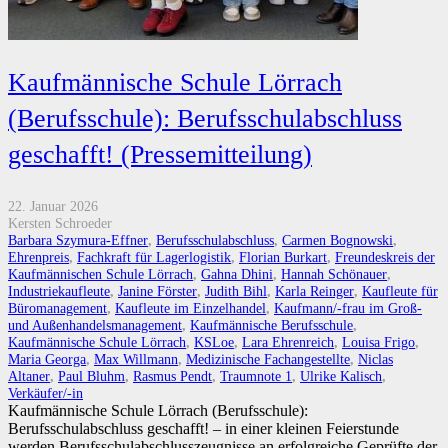
Kaufmännische Schule Lörrach
(Berufsschule): Berufsschulabschluss
geschafft! (Pressemitteilung)
22. Januar 2026
Kersten Schroeder
Barbara Szymura-Effner
,
Berufsschulabschluss
,
Carmen Bognowski
,
Ehrenpreis
,
Fachkraft für Lagerlogistik
,
Florian Burkart
,
Freundeskreis der
Kaufmännischen Schule Lörrach
,
Gahna Dhini
,
Hannah Schönauer
,
Industriekaufleute
,
Janine Förster
,
Judith Bihl
,
Karla Reinger
,
Kaufleute für
Büromanagement
,
Kaufleute im Einzelhandel
,
Kaufmann/-frau im Groß-
und Außenhandelsmanagement
,
Kaufmännische Berufsschule
,
Kaufmännische Schule Lörrach
,
KSLoe
,
Lara Ehrenreich
,
Louisa Frigo
,
Maria Georga
,
Max Willmann
,
Medizinische Fachangestellte
,
Niclas
Altaner
,
Paul Bluhm
,
Rasmus Pendt
,
Traumnote 1
,
Ulrike Kalisch
,
Verkäufer/-in
Kaufmännische Schule Lörrach (Berufsschule):
Berufsschulabschluss geschafft! – in einer kleinen Feierstunde
werden Berufsschulabschlusszeugnisse an erfolgreiche Geprüfte der