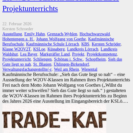
Projektunterrichts
22. Februar 2026
Kersten Schroeder
Ausstellung
,
Emily Hahn
,
Grenzach-Wyhlen
,
Hochschwarzwald
,
Hohentengen a. H.
,
Johann Wolfgang von Goethe
,
Kaufmännische
Berufsschule
,
Kaufmännische Schule Lörrach
,
KBS
,
Kersten Schröder
,
Klasse W2OV2T
,
KSLoe
,
Küssaberg
,
Landkreis Lörrach
,
Landkreis
Waldshut
,
Lea Bayer
,
Markgräfler Land
,
Projekt
,
Projektkompetenz
,
Projektunterricht
,
Schliengen
,
Schönau i. Schw.
,
Schopfheim
,
Sieh das
Gute liegt so nah
,
St. Blasien
,
Ühlingen-Birkendorf
,
Verwaltungsfachangestellte/-r
,
Weil am Rhein
,
Wiesental
Kaufmännische Berufsschule: „Sieh das Gute liegt so nah“ – eine
Ausstellung der W2OV-Klassen im Rahmen ihres Projektunterrichts
Frei nach dem Motto Johann Wolfgang von Goethes („Willst du
immer weiter schweifen? Sieh das Gute liegt so nah.“ ) gestalteten
die W2OV-Klassen im Rahmen ihres Projektunterrichts zu Beginn
des Jahres 2026 eine Ausstellung im Eingangsbereich der KSLö.…