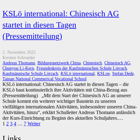
KSLö international: Chinesisch AG
startet in diesen Tagen
(Pressemitteilung)
2. November 2025
Kersten Schroeder
Andreas Thomann
,
Bildungsnetzwerk China
,
Chinesisch
,
Chinesisch AG
,
Chunyou Li-Kern
,
Freundeskreis der Kaufmännischen Schule Lörrach
,
Kaufmännische Schule Lörrach
,
KSLö international
,
KSLoe
,
Stefan Dede
,
Tainan National Commerical Vocational School
KSLö international: Chinesisch AG startet in diesen Tagen – die
KSLö baut kontinuierlich ihre Aktivitäten mit China-Bezug aus
(Pressemitteilung) „Mit dem Start der Chinesisch AG an unserer
Schule kommt ein weiterer wichtiger Baustein zu unseren
vielfältigen internationalen Aktivitäten, insbesondere unseren China-
Aktivitäten, hinzu“, erklärt Schulleiter Andreas Thomann anlässlich
der Kurs-Einrichtung zu Beginn des aktuellen Schuljahres.…
1
2
3
4
…
7
Weiter
Links