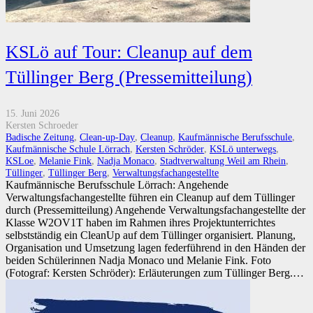
KSLö auf Tour: Cleanup auf dem
Tüllinger Berg (Pressemitteilung)
15. Juni 2026
Kersten Schroeder
Badische Zeitung
,
Clean-up-Day
,
Cleanup
,
Kaufmännische Berufsschule
,
Kaufmännische Schule Lörrach
,
Kersten Schröder
,
KSLö unterwegs
,
KSLoe
,
Melanie Fink
,
Nadja Monaco
,
Stadtverwaltung Weil am Rhein
,
Tüllinger
,
Tüllinger Berg
,
Verwaltungsfachangestellte
Kaufmännische Berufsschule Lörrach: Angehende
Verwaltungsfachangestellte führen ein Cleanup auf dem Tüllinger
durch (Pressemitteilung) Angehende Verwaltungsfachangestellte der
Klasse W2OV1T haben im Rahmen ihres Projektunterrichtes
selbstständig ein CleanUp auf dem Tüllinger organisiert. Planung,
Organisation und Umsetzung lagen federführend in den Händen der
beiden Schülerinnen Nadja Monaco und Melanie Fink. Foto
(Fotograf: Kersten Schröder): Erläuterungen zum Tüllinger Berg.…