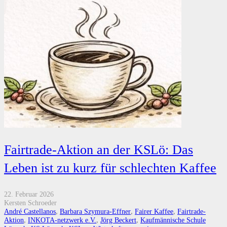
Fairtrade-Aktion an der KSLö: Das
Leben ist zu kurz für schlechten Kaffee
22. Februar 2026
Kersten Schroeder
André Castellanos
,
Barbara Szymura-Effner
,
Fairer Kaffee
,
Fairtrade-
Aktion
,
INKOTA-netzwerk e.V.
,
Jörg Beckert
,
Kaufmännische Schule