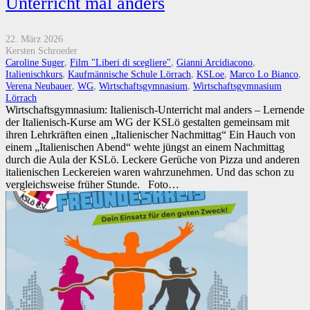
Unterricht mal anders
22. März 2026
Kersten Schroeder
Caroline Suger
,
Film "Liberi di scegliere"
,
Gianni Arcidiacono
,
Italienischkurs
,
Kaufmännische Schule Lörrach
,
KSLoe
,
Marco Lo Bianco
,
Verena Neubauer
,
WG
,
Wirtschaftsgymnasium
,
Wirtschaftsgymnasium
Lörrach
Wirtschaftsgymnasium: Italienisch-Unterricht mal anders – Lernende
der Italienisch-Kurse am WG der KSLö gestalten gemeinsam mit
ihren Lehrkräften einen „Italienischer Nachmittag“ Ein Hauch von
einem „Italienischen Abend“ wehte jüngst an einem Nachmittag
durch die Aula der KSLö. Leckere Gerüche von Pizza und anderen
italienischen Leckereien waren wahrzunehmen. Und das schon zu
vergleichsweise früher Stunde. Foto…