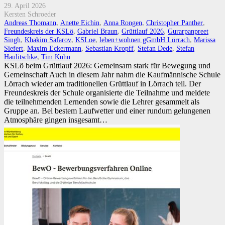
29. April 2026
Kersten Schroeder
Andreas Thomann
,
Anette Eichin
,
Anna Rongen
,
Christopher Panther
,
Freundeskreis der KSLö
,
Gabriel Braun
,
Grüttlauf 2026
,
Gurarpanpreet
Singh
,
Khakim Safarov
,
KSLoe
,
leben+wohnen gGmbH Lörrach
,
Marissa
Siefert
,
Maxim Eckermann
,
Sebastian Kropff
,
Stefan Dede
,
Stefan
Haulitschke
,
Tim Kuhn
KSLö beim Grüttlauf 2026: Gemeinsam stark für Bewegung und
Gemeinschaft Auch in diesem Jahr nahm die Kaufmännische Schule
Lörrach wieder am traditionellen Grüttlauf in Lörrach teil. Der
Freundeskreis der Schule organisierte die Teilnahme und meldete
die teilnehmenden Lernenden sowie die Lehrer gesammelt als
Gruppe an. Bei bestem Laufwetter und einer rundum gelungenen
Atmosphäre gingen insgesamt…