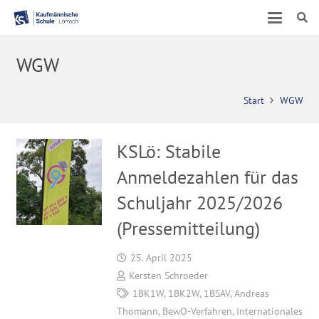
WGW
Start
WGW
KSLö: Stabile
Anmeldezahlen für das
Schuljahr 2025/2026
(Pressemitteilung)
25. April 2025
Kersten Schroeder
1BK1W
,
1BK2W
,
1BSAV
,
Andreas
Thomann
,
BewO-Verfahren
,
Internationales