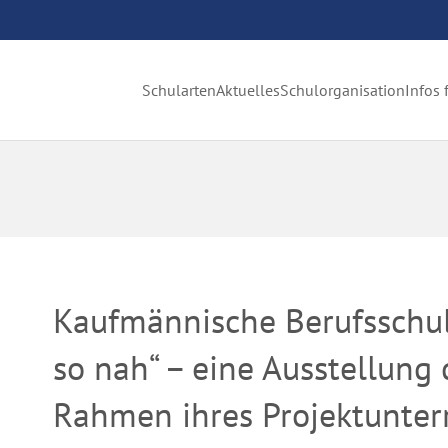
Schularten
Aktuelles
Schulorganisation
Infos 
Kaufmännische Berufsschule
so nah“ – eine Ausstellun
Rahmen ihres Projektunterr