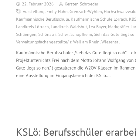
22. Februar 2026
Kersten Schroeder
Ausstellung
,
Emily Hahn
,
Grenzach-Wyhlen
,
Hochschwarzwal
Kaufmännische Berufsschule
,
Kaufmännische Schule Lörrach
,
KB
Landkreis Lörrach
,
Landkreis Waldshut
,
Lea Bayer
,
Markgräfler La
Schliengen
,
Schönau i. Schw.
,
Schopfheim
,
Sieh das Gute liegt so
Verwaltungsfachangestellte/-r
,
Weil am Rhein
,
Wiesental
Kaufmännische Berufsschule: „Sieh das Gute liegt so nah“ – 
Projektunterrichts Frei nach dem Motto Johann Wolfgang von 
Gute liegt so nah.“ ) gestalteten die W2OV-Klassen im Rahmen 
eine Ausstellung im Eingangsbereich der KSLö.…
KSLö: Berufsschüler erarbe