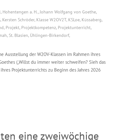
d
,
Hohentengen a. H.
,
Johann Wolfgang von Goethe
,
S
,
Kersten Schröder
,
Klasse W2OV2T
,
KSLoe
,
Küssaberg
,
nd
,
Projekt
,
Projektkompetenz
,
Projektunterricht
,
 nah
,
St. Blasien
,
Ühlingen-Birkendorf
,
eine Ausstellung der W2OV-Klassen im Rahmen ihres
Goethes („Willst du immer weiter schweifen? Sieh das
ihres Projektunterrichts zu Beginn des Jahres 2026
iten eine zweiwöchige