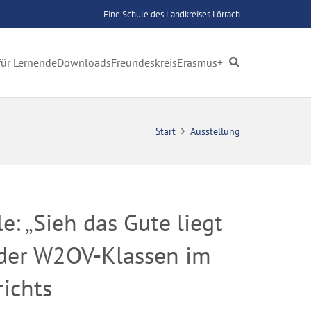
Eine Schule des Landkreises Lörrach
für Lernende
Downloads
Freundeskreis
Erasmus+
Start
Ausstellung
: „Sieh das Gute liegt
g der W2OV-Klassen im
ichts