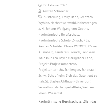
22. Februar 2026
Kersten Schroeder
Ausstellung
,
Emily Hahn
,
Grenzach-
Wyhlen
,
Hochschwarzwald
,
Hohentengen
a. H.
,
Johann Wolfgang von Goethe
,
Kaufmännische Berufsschule
,
Kaufmännische Schule Lörrach
,
KBS
,
Kersten Schröder
,
Klasse W2OV2T
,
KSLoe
,
Küssaberg
,
Landkreis Lörrach
,
Landkreis
Waldshut
,
Lea Bayer
,
Markgräfler Land
,
Projekt
,
Projektkompetenz
,
Projektunterricht
,
Schliengen
,
Schönau i.
Schw.
,
Schopfheim
,
Sieh das Gute liegt so
nah
,
St. Blasien
,
Ühlingen-Birkendorf
,
Verwaltungsfachangestellte/-r
,
Weil am
Rhein
,
Wiesental
Kaufmännische Berufsschule: „Sieh das