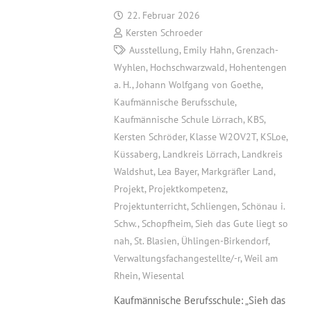
22. Februar 2026
Kersten Schroeder
Ausstellung
,
Emily Hahn
,
Grenzach-
Wyhlen
,
Hochschwarzwald
,
Hohentengen
a. H.
,
Johann Wolfgang von Goethe
,
Kaufmännische Berufsschule
,
Kaufmännische Schule Lörrach
,
KBS
,
Kersten Schröder
,
Klasse W2OV2T
,
KSLoe
,
Küssaberg
,
Landkreis Lörrach
,
Landkreis
Waldshut
,
Lea Bayer
,
Markgräfler Land
,
Projekt
,
Projektkompetenz
,
Projektunterricht
,
Schliengen
,
Schönau i.
Schw.
,
Schopfheim
,
Sieh das Gute liegt so
nah
,
St. Blasien
,
Ühlingen-Birkendorf
,
Verwaltungsfachangestellte/-r
,
Weil am
Rhein
,
Wiesental
Kaufmännische Berufsschule: „Sieh das