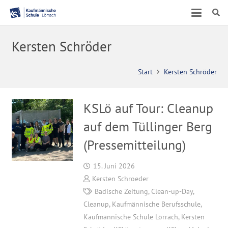
Kersten Schröder
Start
Kersten Schröder
KSLö auf Tour: Cleanup
auf dem Tüllinger Berg
(Pressemitteilung)
15. Juni 2026
Kersten Schroeder
Badische Zeitung
,
Clean-up-Day
,
Cleanup
,
Kaufmännische Berufsschule
,
Kaufmännische Schule Lörrach
,
Kersten