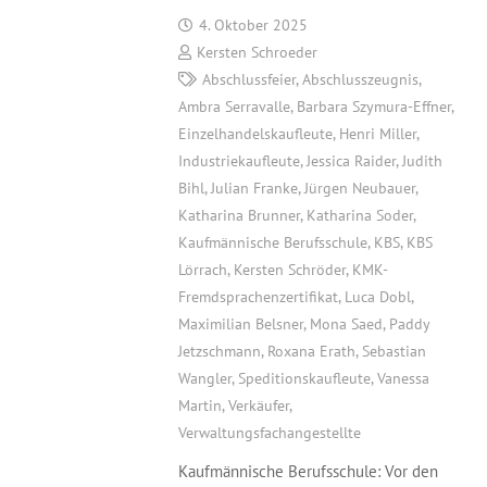
4. Oktober 2025
Kersten Schroeder
Abschlussfeier
,
Abschlusszeugnis
,
Ambra Serravalle
,
Barbara Szymura-Effner
,
Einzelhandelskaufleute
,
Henri Miller
,
Industriekaufleute
,
Jessica Raider
,
Judith
Bihl
,
Julian Franke
,
Jürgen Neubauer
,
Katharina Brunner
,
Katharina Soder
,
Kaufmännische Berufsschule
,
KBS
,
KBS
Lörrach
,
Kersten Schröder
,
KMK-
Fremdsprachenzertifikat
,
Luca Dobl
,
Maximilian Belsner
,
Mona Saed
,
Paddy
Jetzschmann
,
Roxana Erath
,
Sebastian
Wangler
,
Speditionskaufleute
,
Vanessa
Martin
,
Verkäufer
,
Verwaltungsfachangestellte
Kaufmännische Berufsschule: Vor den