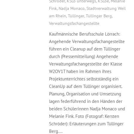
Schröder
,
KSLö unterwegs
,
KSLoe
,
Melanie
Fink
,
Nadja Monaco
,
Stadtverwaltung Weil
am Rhein
,
Tüllinger
,
Tüllinger Berg
,
Verwaltungsfachangestellte
Kaufmännische Berufsschule Lörrach:
Angehende Verwaltungsfachangestellte
führen ein Cleanup auf dem Tüllinger
durch (Pressemitteilung) Angehende
Verwaltungsfachangestellte der Klasse
W2OV1T haben im Rahmen ihres
Projektunterrichtes selbstständig ein
CleanUp auf dem Tüllinger organisiert.
Planung, Organisation und Umsetzung
lagen federführend in den Händen der
beiden Schülerinnen Nadja Monaco und
Melanie Fink. Foto (Fotograf: Kersten
Schröder): Erläuterungen zum Tüllinger
Berg.…