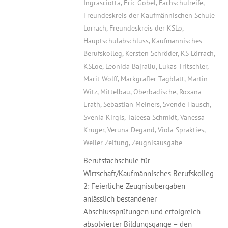
Ingrasciotta
,
Eric Göbel
,
Fachschulreife
,
Freundeskreis der Kaufmännischen Schule
Lörrach
,
Freundeskreis der KSLö
,
Hauptschulabschluss
,
Kaufmännisches
Berufskolleg
,
Kersten Schröder
,
KS Lörrach
,
KSLoe
,
Leonida Bajraliu
,
Lukas Tritschler
,
Marit Wolff
,
Markgräfler Tagblatt
,
Martin
Witz
,
Mittelbau
,
Oberbadische
,
Roxana
Erath
,
Sebastian Meiners
,
Svende Hausch
,
Svenia Kirgis
,
Taleesa Schmidt
,
Vanessa
Krüger
,
Veruna Degand
,
Viola Sprakties
,
Weiler Zeitung
,
Zeugnisausgabe
Berufsfachschule für
Wirtschaft/Kaufmännisches Berufskolleg
2: Feierliche Zeugnisübergaben
anlässlich bestandener
Abschlussprüfungen und erfolgreich
absolvierter Bildungsgänge – den