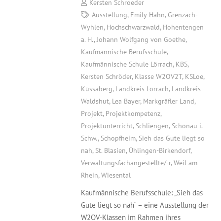
Kersten Schroeder
Ausstellung
,
Emily Hahn
,
Grenzach-
Wyhlen
,
Hochschwarzwald
,
Hohentengen
a. H.
,
Johann Wolfgang von Goethe
,
Kaufmännische Berufsschule
,
Kaufmännische Schule Lörrach
,
KBS
,
Kersten Schröder
,
Klasse W2OV2T
,
KSLoe
,
Küssaberg
,
Landkreis Lörrach
,
Landkreis
Waldshut
,
Lea Bayer
,
Markgräfler Land
,
Projekt
,
Projektkompetenz
,
Projektunterricht
,
Schliengen
,
Schönau i.
Schw.
,
Schopfheim
,
Sieh das Gute liegt so
nah
,
St. Blasien
,
Ühlingen-Birkendorf
,
Verwaltungsfachangestellte/-r
,
Weil am
Rhein
,
Wiesental
Kaufmännische Berufsschule: „Sieh das
Gute liegt so nah“ – eine Ausstellung der
W2OV-Klassen im Rahmen ihres