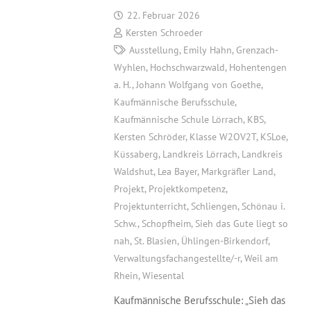
22. Februar 2026
Kersten Schroeder
Ausstellung
,
Emily Hahn
,
Grenzach-
Wyhlen
,
Hochschwarzwald
,
Hohentengen
a. H.
,
Johann Wolfgang von Goethe
,
Kaufmännische Berufsschule
,
Kaufmännische Schule Lörrach
,
KBS
,
Kersten Schröder
,
Klasse W2OV2T
,
KSLoe
,
Küssaberg
,
Landkreis Lörrach
,
Landkreis
Waldshut
,
Lea Bayer
,
Markgräfler Land
,
Projekt
,
Projektkompetenz
,
Projektunterricht
,
Schliengen
,
Schönau i.
Schw.
,
Schopfheim
,
Sieh das Gute liegt so
nah
,
St. Blasien
,
Ühlingen-Birkendorf
,
Verwaltungsfachangestellte/-r
,
Weil am
Rhein
,
Wiesental
Kaufmännische Berufsschule: „Sieh das