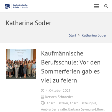
Katharina Soder
Start
Katharina Soder
Kaufmännische
Berufsschule: Vor den
Sommerferien gab es
viel zu feiern
4. Oktober 2025
Kersten Schroeder
Abschlussfeier
,
Abschlusszeugnis
,
Ambra Serravalle
,
Barbara Szymura-Effner
,