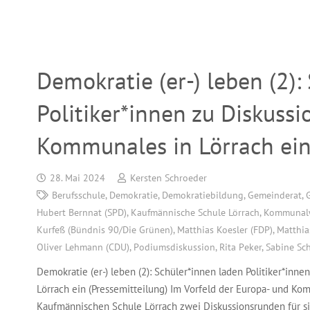
Demokratie (er-) leben (2):
Politiker*innen zu Diskuss
Kommunales in Lörrach ein
28. Mai 2024
Kersten Schroeder
Berufsschule
,
Demokratie
,
Demokratiebildung
,
Gemeinderat
,
Hubert Bernnat (SPD)
,
Kaufmännische Schule Lörrach
,
Kommunal
Kurfeß (Bündnis 90/Die Grünen)
,
Matthias Koesler (FDP)
,
Matthia
Oliver Lehmann (CDU)
,
Podiumsdiskussion
,
Rita Peker
,
Sabine Sch
Demokratie (er-) leben (2): Schüler*innen laden Politiker*in
Lörrach ein (Pressemitteilung) Im Vorfeld der Europa- und K
Kaufmännischen Schule Lörrach zwei Diskussionsrunden für si