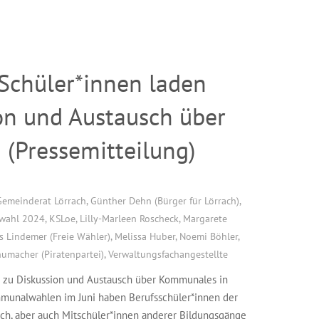
 Schüler*innen laden
ion und Austausch über
 (Pressemitteilung)
Gemeinderat Lörrach
,
Günther Dehn (Bürger für Lörrach)
,
wahl 2024
,
KSLoe
,
Lilly-Marleen Roscheck
,
Margarete
s Lindemer (Freie Wähler)
,
Melissa Huber
,
Noemi Böhler
,
umacher (Piratenpartei)
,
Verwaltungsfachangestellte
nen zu Diskussion und Austausch über Kommunales in
ommunalwahlen im Juni haben Berufsschüler*innen der
ch, aber auch Mitschüler*innen anderer Bildungsgänge