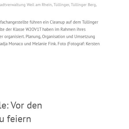
tadtverwaltung Weil am Rhein
,
Tüllinger
,
Tüllinger Berg
,
achangestellte führen ein Cleanup auf dem Tüllinger
llte der Klasse W2OV1T haben im Rahmen ihres
er organisiert. Planung, Organisation und Umsetzung
dja Monaco und Melanie Fink. Foto (Fotograf: Kersten
e: Vor den
u feiern