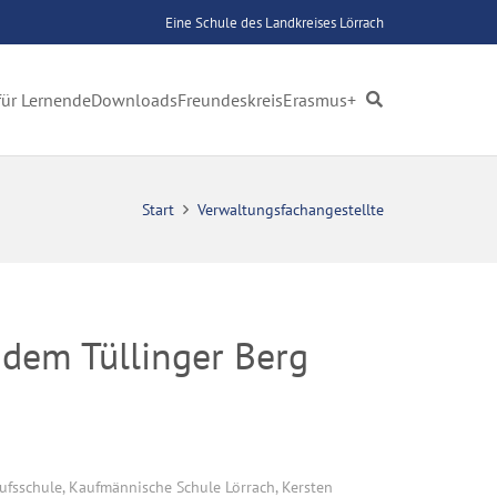
Eine Schule des Landkreises Lörrach
für Lernende
Downloads
Freundeskreis
Erasmus+
Start
Verwaltungsfachangestellte
 dem Tüllinger Berg
ufsschule
,
Kaufmännische Schule Lörrach
,
Kersten