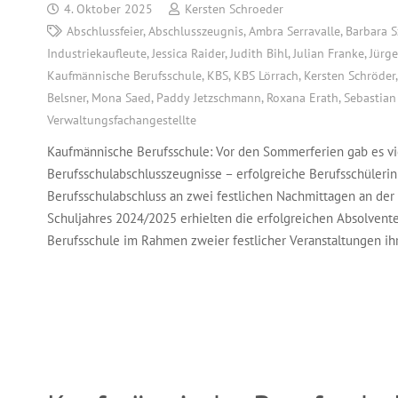
4. Oktober 2025
Kersten Schroeder
Abschlussfeier
,
Abschlusszeugnis
,
Ambra Serravalle
,
Barbara S
Industriekaufleute
,
Jessica Raider
,
Judith Bihl
,
Julian Franke
,
Jürg
Kaufmännische Berufsschule
,
KBS
,
KBS Lörrach
,
Kersten Schröder
Belsner
,
Mona Saed
,
Paddy Jetzschmann
,
Roxana Erath
,
Sebastian
Verwaltungsfachangestellte
Kaufmännische Berufsschule: Vor den Sommerferien gab es vie
Berufsschulabschlusszeugnisse – erfolgreiche Berufsschüleri
Berufsschulabschluss an zwei festlichen Nachmittagen an d
Schuljahres 2024/2025 erhielten die erfolgreichen Absolven
Berufsschule im Rahmen zweier festlicher Veranstaltungen ih