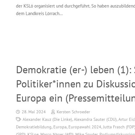
der KSLö organisiert und durchgeführt. So haben auszubilde
dem Landkreis Lörrach…
Demokratie (er-) leben (1):
Politiker*innen zu Diskuss
Europa ein (Pressemitteilu
28. Mai 2024
Kersten Schroeder
Alexander Kauz (Die Linke)
,
Alexandra Sauter (CDU)
,
Artur Ei
Demokratiebildung
,
Europa
,
Europawahl 2024
,
Jutta Frasch (FDP
(SPD)
,
KSLoe
,
Marco Näger (AfD)
,
Mike Snyder
,
Podiumsdiskussion