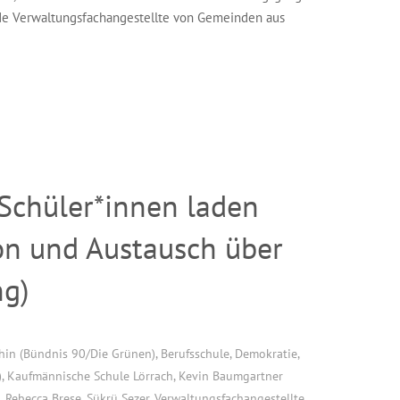
nde Verwaltungsfachangestellte von Gemeinden aus
 Schüler*innen laden
ion und Austausch über
ng)
chin (Bündnis 90/Die Grünen)
,
Berufsschule
,
Demokratie
,
)
,
Kaufmännische Schule Lörrach
,
Kevin Baumgartner
,
Rebecca Brese
,
Sükrü Sezer
,
Verwaltungsfachangestellte