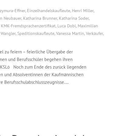
zymura-Effner
,
Einzelhandelskaufleute
,
Henri Miller
,
en Neubauer
,
Katharina Brunner
,
Katharina Soder
,
,
KMK-Fremdsprachenzertifikat
,
Luca Dobl
,
Maximilian
 Wangler
,
Speditionskaufleute
,
Vanessa Martin
,
Verkäufer
,
l zu feiern – feierliche Übergabe der
nnen und Berufsschüler begehen ihren
er KSLö Noch zum Ende des zurück liegenden
ten und Absolventinnen der Kaufmännischen
re Berufsschulabschlusszeugnisse.…