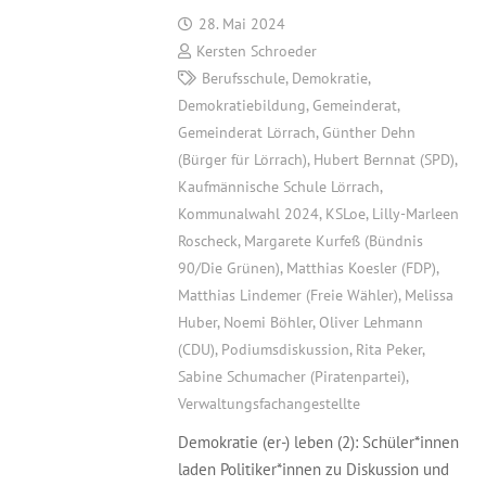
28. Mai 2024
Kersten Schroeder
Berufsschule
,
Demokratie
,
Demokratiebildung
,
Gemeinderat
,
Gemeinderat Lörrach
,
Günther Dehn
(Bürger für Lörrach)
,
Hubert Bernnat (SPD)
,
Kaufmännische Schule Lörrach
,
Kommunalwahl 2024
,
KSLoe
,
Lilly-Marleen
Roscheck
,
Margarete Kurfeß (Bündnis
90/Die Grünen)
,
Matthias Koesler (FDP)
,
Matthias Lindemer (Freie Wähler)
,
Melissa
Huber
,
Noemi Böhler
,
Oliver Lehmann
(CDU)
,
Podiumsdiskussion
,
Rita Peker
,
Sabine Schumacher (Piratenpartei)
,
Verwaltungsfachangestellte
Demokratie (er-) leben (2): Schüler*innen
laden Politiker*innen zu Diskussion und