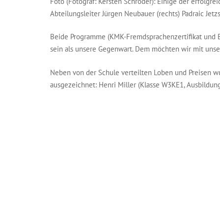
Foto (Fotograf: Kersten Schröder): Einige der erfolg
Abteilungsleiter Jürgen Neubauer (rechts) Padraic Jetzs
Beide Programme (KMK-Fremdsprachenzertifikat und Er
sein als unsere Gegenwart. Dem möchten wir mit unser
Neben von der Schule verteilten Loben und Preisen 
ausgezeichnet: Henri Miller (Klasse W3KE1, Ausbildun