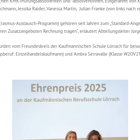
reichen KMK-Prüfungsabsolventen und -absolventinnen. Eingerahmt von 
chmann, Jessika Raider, Vanessa Martin, Julian Franke (von links nach re
asmus-Austausch-Programm) gehören seit Jahren zum „Standard-Angebo
en Zusatzangeboten Rechnung tragen“, erläutert Abteilungsleiter Jür
wurden vom Freundeskreis der Kaufmännischen Schule Lörrach für bes
gsberuf: Einzelhandelskaufmann) und Ambra Serravalle (Klasse W2OV2T,