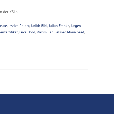
n der KSLö.
leute
,
Jessica Raider
,
Judith Bihl
,
Julian Franke
,
Jürgen
nzertifikat
,
Luca Dobl
,
Maximilian Belsner
,
Mona Saed
,