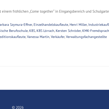
t einem fröhlichen „Come together“ in Eingangsbereich und Schulgarte
arbara Szymura-Effner
,
Einzelhandelskaufleute
,
Henri Miller
,
Industriekauf
ische Berufsschule
,
KBS
,
KBS Lörrach
,
Kersten Schröder
,
KMK-Fremdsprache
editionskaufleute
,
Vanessa Martin
,
Verkäufer
,
Verwaltungsfachangestellte
© 2026