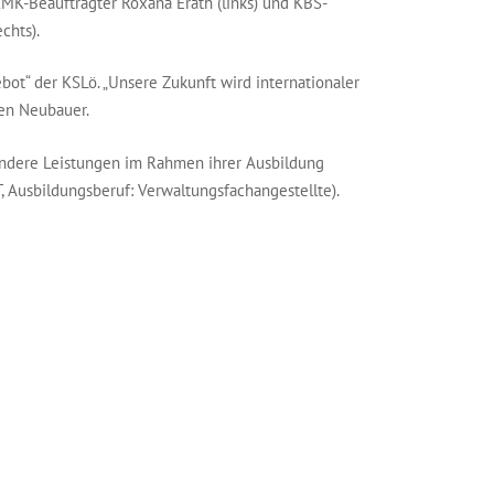
KMK-Beauftragter Roxana Erath (links) und KBS-
chts).
t“ der KSLö. „Unsere Zukunft wird internationaler
gen Neubauer.
ondere Leistungen im Rahmen ihrer Ausbildung
 Ausbildungsberuf: Verwaltungsfachangestellte).