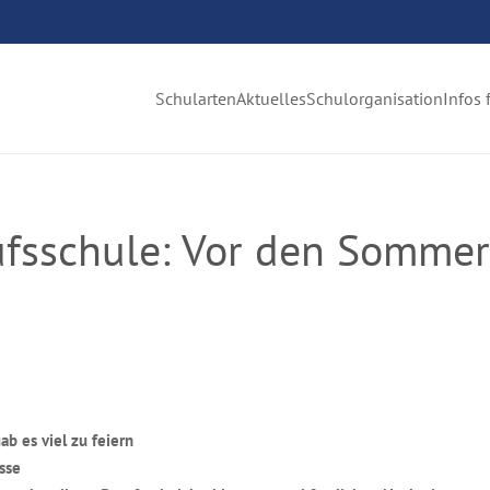
Schularten
Aktuelles
Schulorganisation
Infos 
sschule: Vor den Sommerf
b es viel zu feiern
sse