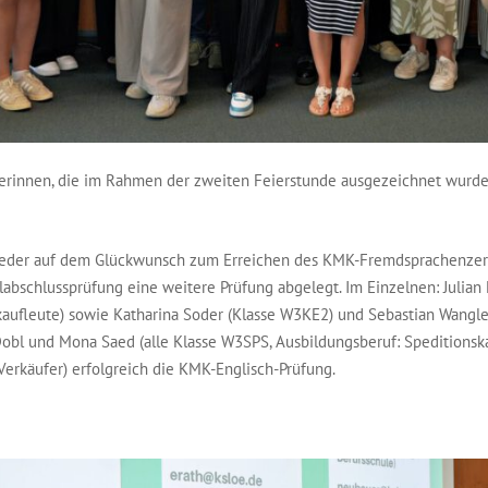
-trägerinnen, die im Rahmen der zweiten Feierstunde ausgezeichnet wur
eder auf dem Glückwunsch zum Erreichen des KMK-Fremdsprachenzertifi
labschlussprüfung eine weitere Prüfung abgelegt. Im Einzelnen: Julian 
ekaufleute) sowie Katharina Soder (Klasse W3KE2) und Sebastian Wangl
obl und Mona Saed (alle Klasse W3SPS, Ausbildungsberuf: Speditionskauf
Verkäufer) erfolgreich die KMK-Englisch-Prüfung.