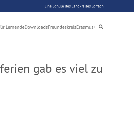
Eine Schule des Landkreises Lörrach
für Lernende
Downloads
Freundeskreis
Erasmus+
erien gab es viel zu