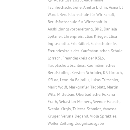
Fachhochschulreife
,
Anette Eichin
,
Asma El
Wardi
,
Berufsfachschule für Wirtschaft
,
Berufsfachschule für Wirtschaft in
Ausbildungsvorbereitung
,
BK2
,
Daniela
Spitzner
,
Ehrenpreis
,
Elias Krieger
,
Elisa
Ingrasciotta
,
Eric Göbel
,
Fachschulreife
,
Freundeskreis der Kaufmännischen Schule
Lörrach
,
Freundeskreis der KSLö
,
Hauptschulabschluss
,
Kaufmännisches
Berufskolleg
,
Kersten Schröder
,
KS Lörrach
,
KSLoe
,
Leonida Bajraliu
,
Lukas Tritschler
,
Marit Wolff
,
Markgräfler Tagblatt
,
Martin
Witz
,
Mittelbau
,
Oberbadische
,
Roxana
Erath
,
Sebastian Meiners
,
Svende Hausch
,
Svenia Kirgis
,
Taleesa Schmidt
,
Vanessa
Krüger
,
Veruna Degand
,
Viola Sprakties
,
Weiler Zeitung
,
Zeugnisausgabe