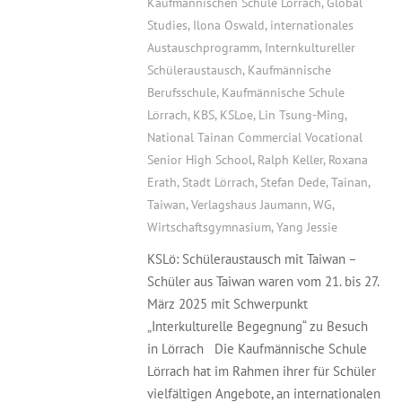
Kaufmännischen Schule Lörrach
,
Global
Studies
,
Ilona Oswald
,
internationales
Austauschprogramm
,
Internkultureller
Schüleraustausch
,
Kaufmännische
Berufsschule
,
Kaufmännische Schule
Lörrach
,
KBS
,
KSLoe
,
Lin Tsung-Ming
,
National Tainan Commercial Vocational
Senior High School
,
Ralph Keller
,
Roxana
Erath
,
Stadt Lörrach
,
Stefan Dede
,
Tainan
,
Taiwan
,
Verlagshaus Jaumann
,
WG
,
Wirtschaftsgymnasium
,
Yang Jessie
KSLö: Schüleraustausch mit Taiwan –
Schüler aus Taiwan waren vom 21. bis 27.
März 2025 mit Schwerpunkt
„Interkulturelle Begegnung“ zu Besuch
in Lörrach Die Kaufmännische Schule
Lörrach hat im Rahmen ihrer für Schüler
vielfältigen Angebote, an internationalen