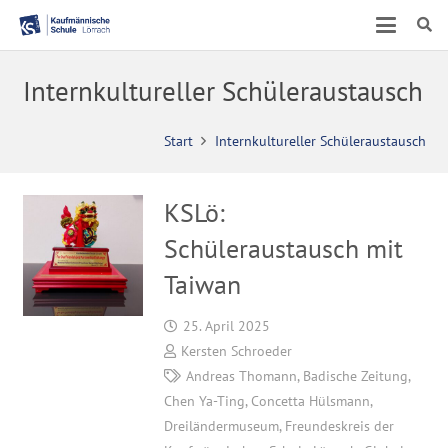
Internkultureller Schüleraustausch
Start
Internkultureller Schüleraustausch
KSLö:
Schüleraustausch mit
Taiwan
25. April 2025
Kersten Schroeder
Andreas Thomann
,
Badische Zeitung
,
Chen Ya-Ting
,
Concetta Hülsmann
,
Dreiländermuseum
,
Freundeskreis der