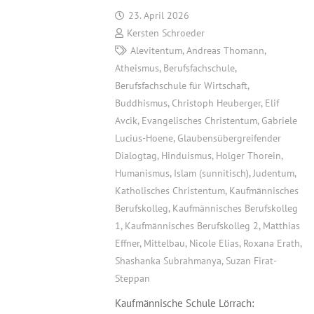
23. April 2026
Kersten Schroeder
Alevitentum
,
Andreas Thomann
,
Atheismus
,
Berufsfachschule
,
Berufsfachschule für Wirtschaft
,
Buddhismus
,
Christoph Heuberger
,
Elif
Avcik
,
Evangelisches Christentum
,
Gabriele
Lucius-Hoene
,
Glaubensübergreifender
Dialogtag
,
Hinduismus
,
Holger Thorein
,
Humanismus
,
Islam (sunnitisch)
,
Judentum
,
Katholisches Christentum
,
Kaufmännisches
Berufskolleg
,
Kaufmännisches Berufskolleg
1
,
Kaufmännisches Berufskolleg 2
,
Matthias
Effner
,
Mittelbau
,
Nicole Elias
,
Roxana Erath
,
Shashanka Subrahmanya
,
Suzan Firat-
Steppan
Kaufmännische Schule Lörrach: