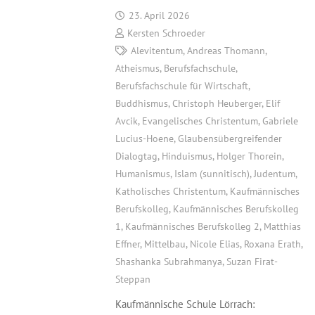
23. April 2026
Kersten Schroeder
Alevitentum
,
Andreas Thomann
,
Atheismus
,
Berufsfachschule
,
Berufsfachschule für Wirtschaft
,
Buddhismus
,
Christoph Heuberger
,
Elif
Avcik
,
Evangelisches Christentum
,
Gabriele
Lucius-Hoene
,
Glaubensübergreifender
Dialogtag
,
Hinduismus
,
Holger Thorein
,
Humanismus
,
Islam (sunnitisch)
,
Judentum
,
Katholisches Christentum
,
Kaufmännisches
Berufskolleg
,
Kaufmännisches Berufskolleg
1
,
Kaufmännisches Berufskolleg 2
,
Matthias
Effner
,
Mittelbau
,
Nicole Elias
,
Roxana Erath
,
Shashanka Subrahmanya
,
Suzan Firat-
Steppan
Kaufmännische Schule Lörrach: