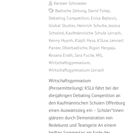
Kersten Schroeder
Badische Zeitung
,
David Fülep
,
Debating Competition
,
Enisa Bejtovic
,
Global Studies
,
Heinrich Schulte
,
Jessica
Schwind
,
Kaufmännische Schule Lörrach
,
Kenny Huynh
,
Klajdi Hysa
,
KSLoe
,
Lennart
Panzer
,
Oberbadische
,
Rigon Hergaja
,
Roxana Erath
,
Sara Fucile
,
WG
,
Wirtschaftsgymnasium
,
Wirtschaftsgymnasium Lörrach
Wirtschaftsgymnasium
(Pressemitteilung): KSLö fährt bei der
diesjährigen Debating Competition an
den Kaufmännischen Schulen Offenburg
einen Auswärtssieg ein – Schüler*innen
glänzen durch Demonstration von
Redekunst und Teamgeist An einem
heißen Sommertag am Ende des