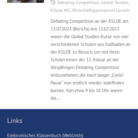
Debating Competition
,
Global Studies
,
KSLoe
,
WG
,
Wirtschaftsgymnasium Lörrach
Debating Competition an der KSLOE am
13.07.2023 (Bericht) Am 13.07.2023
waren die Global Studies-Kurse von vier
verschiedenen Schulen aus Südbaden an
der KSLOE zu Besuch, um mit ihren
Schüler:innen der 12. Klasse an der
diesjährigen Debating Competition
teilzunehmen, die nach langer „Covid-
Pause“ nun endlich wieder stattfinden
konnte. Von etwa 9 bis 16 Uhr waren
die…
Links
Elektronisches Klassenbuch (WebUntis)