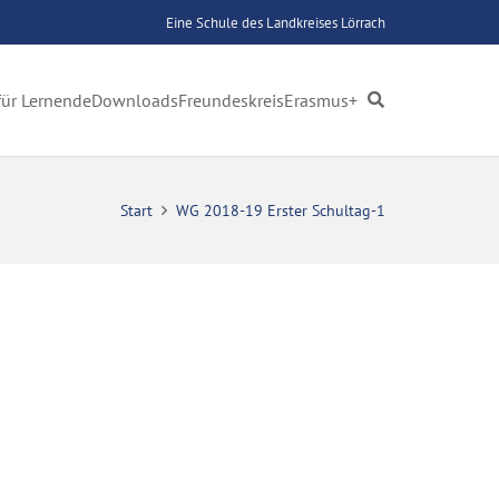
Eine Schule des Landkreises Lörrach
für Lernende
Downloads
Freundeskreis
Erasmus+
Start
WG 2018-19 Erster Schultag-1