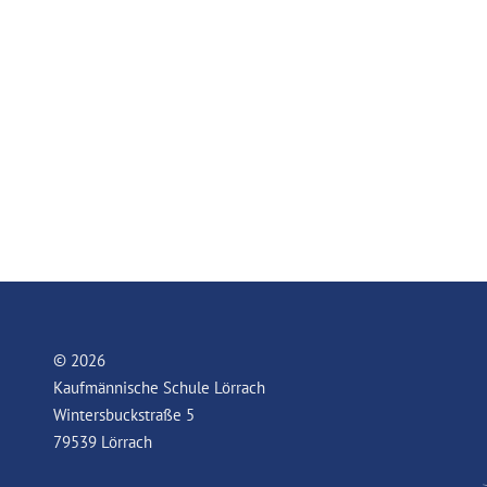
© 2026
Kaufmännische Schule Lörrach
Wintersbuckstraße 5
79539 Lörrach