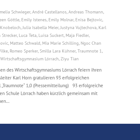
melia Schwieger
,
André Castellanos
,
Andreas Thomann
,
leen Göttle
,
Emily Istenes
,
Emily Molnar
,
Enisa Bejtovic
,
 Knobeloch
,
Julia Isabella Meier
,
Justyna Vujtechova
,
Karl
 Strecker
,
Luca Teta
,
Luisa Suckert
,
Maja Fiedler
,
ovic
,
Matteo Schwald
,
Mia Marie Schilling
,
Ngoc Chan
Wilke
,
Romeo Sperker
,
Smilla Lara Kühner
,
Traumnote 1
,
,
Wirtschaftsgymnasium Lörrach
,
Ziyu Tian
nen des Wirtschaftsgymnasiums Lörrach feiern ihren
eiter Karl Horn gratulieren 93 erfolgreichen
„Traumnote“ 1,0 (Pressemitteilung) 93 erfolgreiche
en Schule Lörrach haben kürzlich gemeinsam mit
hmen…