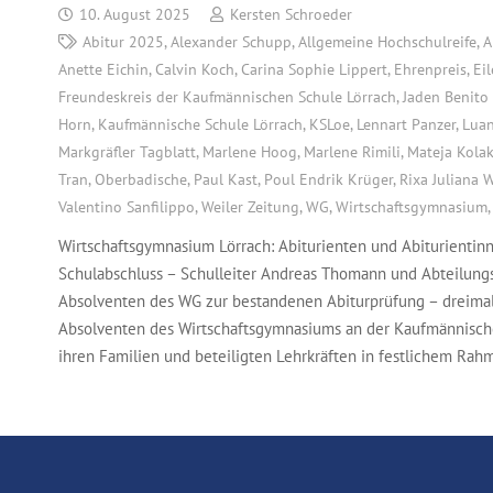
10. August 2025
Kersten Schroeder
Abitur 2025
,
Alexander Schupp
,
Allgemeine Hochschulreife
,
A
Anette Eichin
,
Calvin Koch
,
Carina Sophie Lippert
,
Ehrenpreis
,
Ei
Freundeskreis der Kaufmännischen Schule Lörrach
,
Jaden Benito
Horn
,
Kaufmännische Schule Lörrach
,
KSLoe
,
Lennart Panzer
,
Luan
Markgräfler Tagblatt
,
Marlene Hoog
,
Marlene Rimili
,
Mateja Kolak
Tran
,
Oberbadische
,
Paul Kast
,
Poul Endrik Krüger
,
Rixa Juliana 
Valentino Sanfilippo
,
Weiler Zeitung
,
WG
,
Wirtschaftsgymnasium
Wirtschaftsgymnasium Lörrach: Abiturienten und Abiturientin
Schulabschluss – Schulleiter Andreas Thomann und Abteilungsl
Absolventen des WG zur bestandenen Abiturprüfung – dreimal 
Absolventen des Wirtschaftsgymnasiums an der Kaufmännisch
ihren Familien und beteiligten Lehrkräften in festlichem Ra