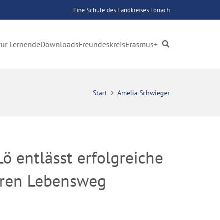
Eine Schule des Landkreises Lörrach
für Lernende
Downloads
Freundeskreis
Erasmus+
Start
Amelia Schwieger
 entlässt erfolgreiche
teren Lebensweg