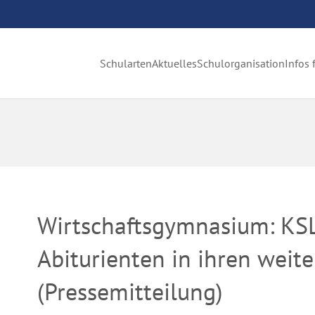
Schularten
Aktuelles
Schulorganisation
Infos 
Wirtschaftsgymnasium: KSLö
Abiturienten in ihren wei
(Pressemitteilung)