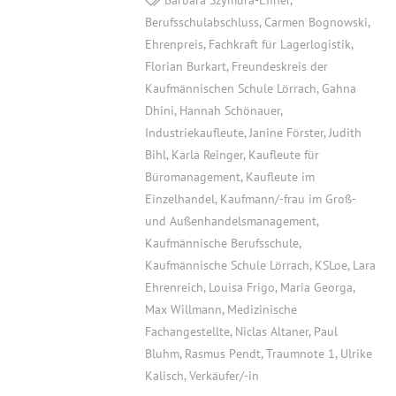
Berufsschulabschluss
,
Carmen Bognowski
,
Ehrenpreis
,
Fachkraft für Lagerlogistik
,
Florian Burkart
,
Freundeskreis der
Kaufmännischen Schule Lörrach
,
Gahna
Dhini
,
Hannah Schönauer
,
Industriekaufleute
,
Janine Förster
,
Judith
Bihl
,
Karla Reinger
,
Kaufleute für
Büromanagement
,
Kaufleute im
Einzelhandel
,
Kaufmann/-frau im Groß-
und Außenhandelsmanagement
,
Kaufmännische Berufsschule
,
Kaufmännische Schule Lörrach
,
KSLoe
,
Lara
Ehrenreich
,
Louisa Frigo
,
Maria Georga
,
Max Willmann
,
Medizinische
Fachangestellte
,
Niclas Altaner
,
Paul
Bluhm
,
Rasmus Pendt
,
Traumnote 1
,
Ulrike
Kalisch
,
Verkäufer/-in