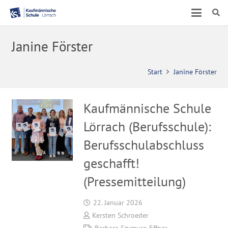
Janine Förster
Start
Janine Förster
Kaufmännische Schule
Lörrach (Berufsschule):
Berufsschulabschluss
geschafft!
(Pressemitteilung)
22. Januar 2026
Kersten Schroeder
Barbara Szymura-Effner
,