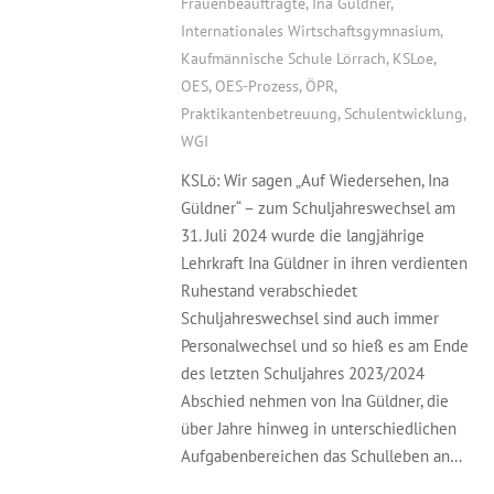
Frauenbeauftragte
,
Ina Güldner
,
Internationales Wirtschaftsgymnasium
,
Kaufmännische Schule Lörrach
,
KSLoe
,
OES
,
OES-Prozess
,
ÖPR
,
Praktikantenbetreuung
,
Schulentwicklung
,
WGI
KSLö: Wir sagen „Auf Wiedersehen, Ina
Güldner“ – zum Schuljahreswechsel am
31. Juli 2024 wurde die langjährige
Lehrkraft Ina Güldner in ihren verdienten
Ruhestand verabschiedet
Schuljahreswechsel sind auch immer
Personalwechsel und so hieß es am Ende
des letzten Schuljahres 2023/2024
Abschied nehmen von Ina Güldner, die
über Jahre hinweg in unterschiedlichen
Aufgabenbereichen das Schulleben an…