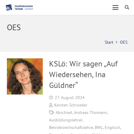
OES
Start
OES
KSLö: Wir sagen „Auf
Wiedersehen, Ina
Güldner“
27. August 2024
Kersten Schroeder
Abschied
,
Andreas Thomann
,
Ausbildungslehrer
,
Betriebswirtschaftslehre
,
BWL
,
Englisch
,