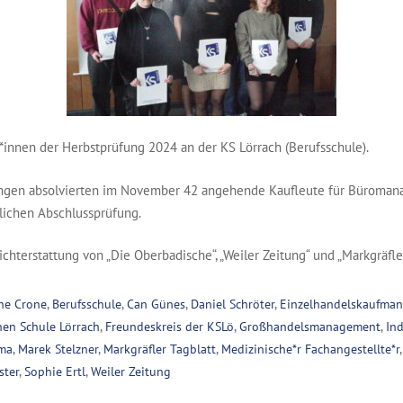
r*innen der Herbstprüfung 2024 an der KS Lörrach (Berufsschule).
ungen absolvierten im November 42 angehende Kaufleute für Büroma
tlichen Abschlussprüfung.
chterstattung von „Die Oberbadische“, „Weiler Zeitung“ und „Markgräfler
ne Crone
,
Berufsschule
,
Can Günes
,
Daniel Schröter
,
Einzelhandelskaufma
en Schule Lörrach
,
Freundeskreis der KSLö
,
Großhandelsmanagement
,
In
ma
,
Marek Stelzner
,
Markgräfler Tagblatt
,
Medizinische*r Fachangestellte*r
ster
,
Sophie Ertl
,
Weiler Zeitung