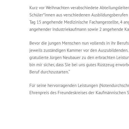
Kurz vor Weihnachten verabschiedete Abteilungsleite
Schüler*innen aus verschiedenen Ausbildungsberufen h
Tag 15 angehende Medizinische Fachangestellte, 4 an
angehender Industriekaufmann sowie 2 angehende Ka
Bevor die jungen Menschen nun vollends in ihr Berufs
jeweils zuständigen Kammer vor den Auszubildenden. 
gratulierte Jürgen Neubauer zu den erbrachten Leistu
bin mir sicher, dass Sie bei uns gutes Rüstzeug erwo
Beruf durchzustarten.“
Für seine hervorragenden Leistungen (Notendurchschn
Ehrenpreis des Freundeskreises der Kaufmännischen Sc