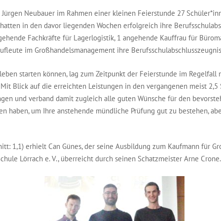
r Jürgen Neubauer im Rahmen einer kleinen Feierstunde 27 Schüler*in
atten in den davor liegenden Wochen erfolgreich ihre Berufsschulabs
gehende Fachkräfte für Lagerlogistik, 1 angehende Kauffrau für Büro
ufleute im Großhandelsmanagement ihre Berufsschulabschlusszeugnis
leben starten können, lag zum Zeitpunkt der Feierstunde im Regelfall 
Mit Blick auf die erreichten Leistungen in den vergangenen meist 2,5
ngen und verband damit zugleich alle guten Wünsche für den bevorsteh
rben haben, um Ihre anstehende mündliche Prüfung gut zu bestehen, abe
itt: 1,1) erhielt Can Günes, der seine Ausbildung zum Kaufmann für 
hule Lörrach e. V., überreicht durch seinen Schatzmeister Arne Crone.