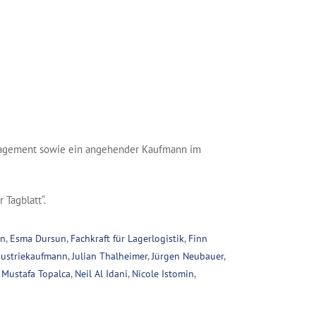
nagement sowie ein angehender Kaufmann im
 Tagblatt“.
nn
,
Esma Dursun
,
Fachkraft für Lagerlogistik
,
Finn
dustriekaufmann
,
Julian Thalheimer
,
Jürgen Neubauer
,
,
Mustafa Topalca
,
Neil Al Idani
,
Nicole Istomin
,