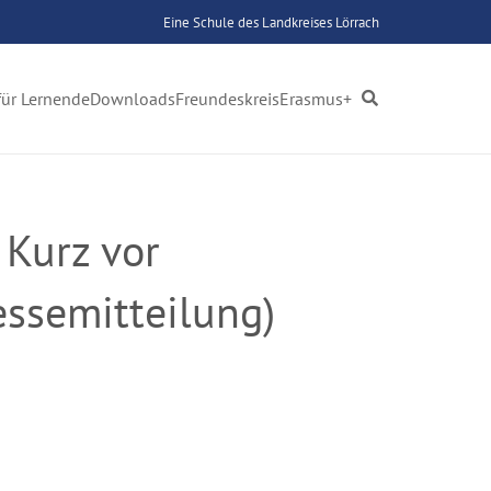
Eine Schule des Landkreises Lörrach
für Lernende
Downloads
Freundeskreis
Erasmus+
 Kurz vor
essemitteilung)