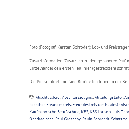
Foto (Fotograf: Kersten Schröder): Lob- und Preisträge
Zusatzinformation:
Zusätzlich zu den genannten Prüf
Einzelhandel den ersten Teil ihrer (gestreckten) schrif
Die Pressemitteilung fand Berücksichtigung in der Beri
Abschlussfeier
,
Abschlusszeugnis
,
Abteilungsleiter
,
Ar
Rebscher
,
Freundeskreis
,
Freundeskreis der Kaufmännisch
Kaufmännische Berufsschule
,
KBS
,
KBS Lörrach
,
Luis Tho
Oberbadische
,
Paul Grosheny
,
Paula Behrendt
,
Schatzmei