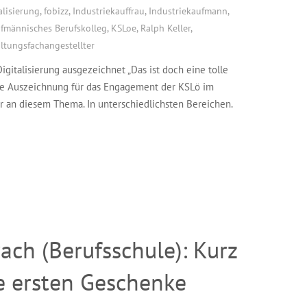
alisierung
,
fobizz
,
Industriekauffrau
,
Industriekaufmann
,
fmännisches Berufskolleg
,
KSLoe
,
Ralph Keller
,
ltungsfachangestellter
italisierung ausgezeichnet „Das ist doch eine tolle
die Auszeichnung für das Engagement der KSLö im
wir an diesem Thema. In unterschiedlichsten Bereichen.
ch (Berufsschule): Kurz
e ersten Geschenke