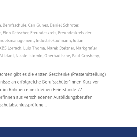
e
,
Berufsschule
,
Can Günes
,
Daniel Schröter
,
k
,
Finn Rebscher
,
Freundeskreis
,
Freundeskreis der
ndelsmanagement
,
Industriekaufmann
,
Julian
KBS Lörrach
,
Luis Thoma
,
Marek Stelzner
,
Markgräfler
Al Idani
,
Nicole Istomin
,
Oberbadische
,
Paul Grosheny
,
chten gibt es die ersten Geschenke (Pressemitteilung)
nisse an erfolgreiche Berufsschüler*innen Kurz vor
r im Rahmen einer kleinen Feierstunde 27
er*innen aus verschiedenen Ausbildungsberufen
sschulabschlussprüfung…