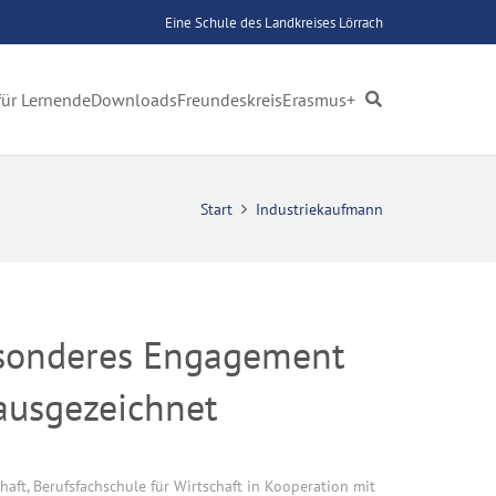
Eine Schule des Landkreises Lörrach
für Lernende
Downloads
Freundeskreis
Erasmus+
Start
Industriekaufmann
esonderes Engagement
 ausgezeichnet
chaft
,
Berufsfachschule für Wirtschaft in Kooperation mit