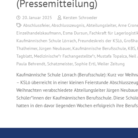
(Pressemitteilung)
20. Januar 2025
Kersten Schroeder
Abschlussfeier
,
Abschlusszeugnis
,
Abteilungsleiter
,
Arne Cron
Einzelhandelskaufmann
,
Esma Dursun
,
Fachkraft für Lagerlogisti
Kaufmännischen Schule Lörrach
,
Freundeskreis der KSLö
,
Großha
Thalheimer
,
Jürgen Neubauer
,
Kaufmännische Berufsschule
,
KBS
,
Tagblatt
,
Medizinische*r Fachangestellte*r
,
Mustafa Topalca
,
Neil 
Paula Behrendt
,
Schatzmeister
,
Sophie Ertl
,
Weiler Zeitung
Kaufmännische Schule Lörrach (Berufsschule): Kurz vor Weihna
– KSLö überreicht in einer kleinen Feierstunde Abschlusszeug
Weihnachten verabschiedete Abteilungsleiter Jürgen Neubaue
Schüler*innen der Kaufmännischen Berufsschule. Diese Schül
hatten in den davor liegenden Wochen erfolgreich ihre Beruf