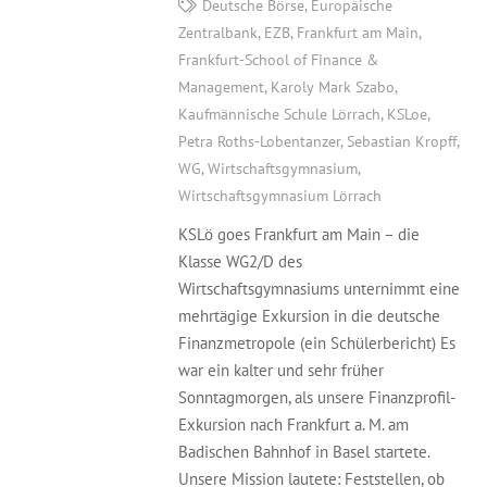
Deutsche Börse
,
Europäische
Zentralbank
,
EZB
,
Frankfurt am Main
,
Frankfurt-School of Finance &
Management
,
Karoly Mark Szabo
,
Kaufmännische Schule Lörrach
,
KSLoe
,
Petra Roths-Lobentanzer
,
Sebastian Kropff
,
WG
,
Wirtschaftsgymnasium
,
Wirtschaftsgymnasium Lörrach
KSLö goes Frankfurt am Main – die
Klasse WG2/D des
Wirtschaftsgymnasiums unternimmt eine
mehrtägige Exkursion in die deutsche
Finanzmetropole (ein Schülerbericht) Es
war ein kalter und sehr früher
Sonntagmorgen, als unsere Finanzprofil-
Exkursion nach Frankfurt a. M. am
Badischen Bahnhof in Basel startete.
Unsere Mission lautete: Feststellen, ob