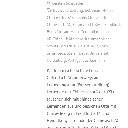
Kersten Schroeder
Badische Zeitung
,
Bethmann-Park
,
China-Schul-Akademie
,
Chinesisch
,
Chinesisch AG
,
Chunyou Li-Kern
,
Frankfurt
,
Frankfurt am Main
,
Generalkonsulat der
VR China
,
Heidelberg
,
Kaufmännische
Schule Lörrach
,
KSLö auf Tour
,
KSLö
unterwegs
,
Stefan Dede
,
Universität
Heidelberg
,
Verlagshaus Jaumann
Kaufmännische Schule Lörrach:
Chinesisch AG unterwegs auf
Erkundungstour (Pressemitteilung) –
Lernende der Chinesisch AG der KSLö
tauschen sich mit chinesischen
Lernenden aus und besuchen Orte mit
China-Bezug in Frankfurt a. M. und
Heidelberg Lernende der Chinesisch AG
an der Kaufmännischen Schule Lörrach