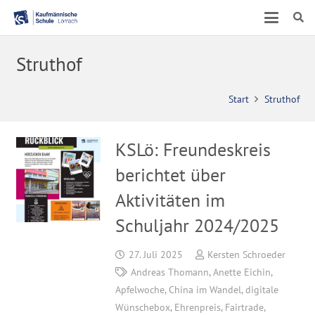
Struthof
Start
Struthof
KSLö: Freundeskreis
berichtet über
Aktivitäten im
Schuljahr 2024/2025
27. Juli 2025
Kersten Schroeder
Andreas Thomann
,
Anette Eichin
,
Apfelwoche
,
China im Wandel
,
digitale
Wünschebox
,
Ehrenpreis
,
Fairtrade
,