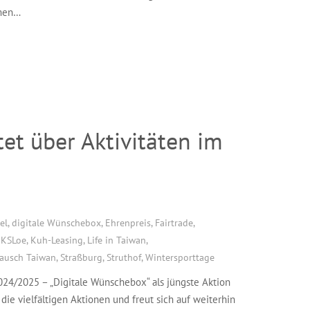
hmen…
tet über Aktivitäten im
el
,
digitale Wünschebox
,
Ehrenpreis
,
Fairtrade
,
,
KSLoe
,
Kuh-Leasing
,
Life in Taiwan
,
tausch Taiwan
,
Straßburg
,
Struthof
,
Wintersporttage
2024/2025 – „Digitale Wünschebox“ als jüngste Aktion
ie vielfältigen Aktionen und freut sich auf weiterhin