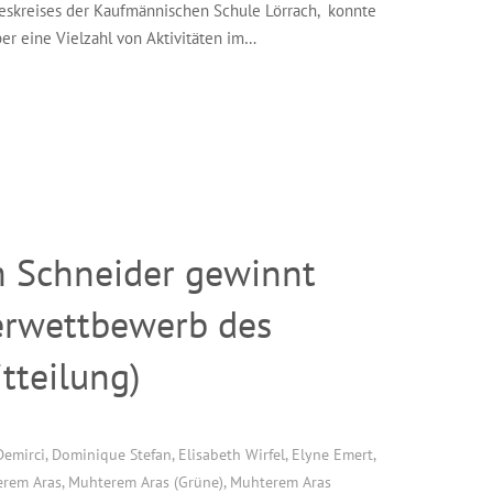
eskreises der Kaufmännischen Schule Lörrach, konnte
er eine Vielzahl von Aktivitäten im…
m Schneider gewinnt
lerwettbewerb des
tteilung)
Demirci
,
Dominique Stefan
,
Elisabeth Wirfel
,
Elyne Emert
,
rem Aras
,
Muhterem Aras (Grüne)
,
Muhterem Aras