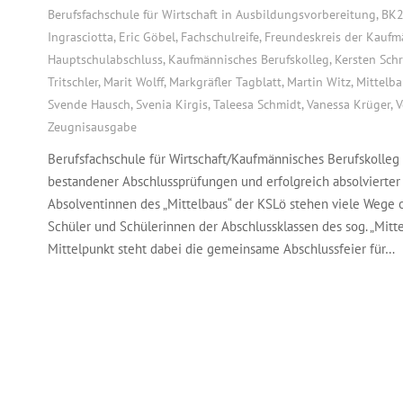
Berufsfachschule für Wirtschaft in Ausbildungsvorbereitung
,
BK
Ingrasciotta
,
Eric Göbel
,
Fachschulreife
,
Freundeskreis der Kaufm
Hauptschulabschluss
,
Kaufmännisches Berufskolleg
,
Kersten Sch
Tritschler
,
Marit Wolff
,
Markgräfler Tagblatt
,
Martin Witz
,
Mittelb
Svende Hausch
,
Svenia Kirgis
,
Taleesa Schmidt
,
Vanessa Krüger
,
V
Zeugnisausgabe
Berufsfachschule für Wirtschaft/Kaufmännisches Berufskolleg 
bestandener Abschlussprüfungen und erfolgreich absolvierte
Absolventinnen des „Mittelbaus“ der KSLö stehen viele Wege o
Schüler und Schülerinnen der Abschlussklassen des sog. „Mitt
Mittelpunkt steht dabei die gemeinsame Abschlussfeier für…