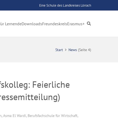
Eine Schule des Landkreises Lörrach
für Lernende
Downloads
Freundeskreis
Erasmus+
Start
News
(Seite 4)
skolleg: Feierliche
essemitteilung)
in
,
Asma El Wardi
,
Berufsfachschule für Wirtschaft
,