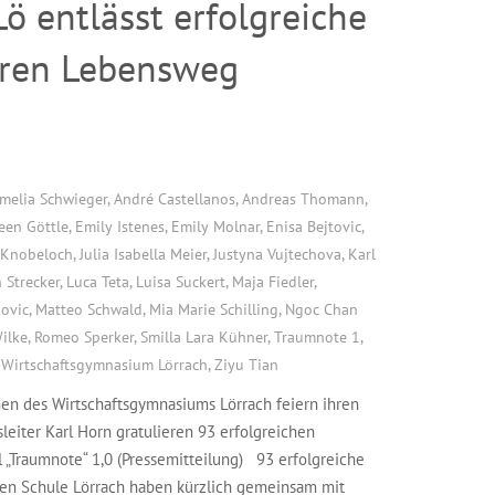
 entlässt erfolgreiche
teren Lebensweg
melia Schwieger
,
André Castellanos
,
Andreas Thomann
,
leen Göttle
,
Emily Istenes
,
Emily Molnar
,
Enisa Bejtovic
,
 Knobeloch
,
Julia Isabella Meier
,
Justyna Vujtechova
,
Karl
 Strecker
,
Luca Teta
,
Luisa Suckert
,
Maja Fiedler
,
ovic
,
Matteo Schwald
,
Mia Marie Schilling
,
Ngoc Chan
Wilke
,
Romeo Sperker
,
Smilla Lara Kühner
,
Traumnote 1
,
,
Wirtschaftsgymnasium Lörrach
,
Ziyu Tian
nen des Wirtschaftsgymnasiums Lörrach feiern ihren
eiter Karl Horn gratulieren 93 erfolgreichen
„Traumnote“ 1,0 (Pressemitteilung) 93 erfolgreiche
en Schule Lörrach haben kürzlich gemeinsam mit