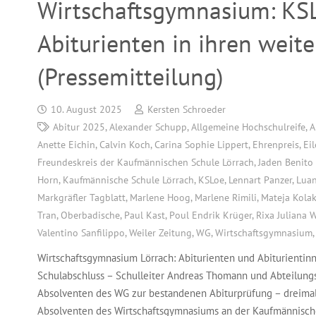
Wirtschaftsgymnasium: KSLö
Abiturienten in ihren wei
(Pressemitteilung)
10. August 2025
Kersten Schroeder
Abitur 2025
,
Alexander Schupp
,
Allgemeine Hochschulreife
,
A
Anette Eichin
,
Calvin Koch
,
Carina Sophie Lippert
,
Ehrenpreis
,
Ei
Freundeskreis der Kaufmännischen Schule Lörrach
,
Jaden Benito
Horn
,
Kaufmännische Schule Lörrach
,
KSLoe
,
Lennart Panzer
,
Luan
Markgräfler Tagblatt
,
Marlene Hoog
,
Marlene Rimili
,
Mateja Kolak
Tran
,
Oberbadische
,
Paul Kast
,
Poul Endrik Krüger
,
Rixa Juliana 
Valentino Sanfilippo
,
Weiler Zeitung
,
WG
,
Wirtschaftsgymnasium
Wirtschaftsgymnasium Lörrach: Abiturienten und Abiturientin
Schulabschluss – Schulleiter Andreas Thomann und Abteilungsl
Absolventen des WG zur bestandenen Abiturprüfung – dreimal 
Absolventen des Wirtschaftsgymnasiums an der Kaufmännisch