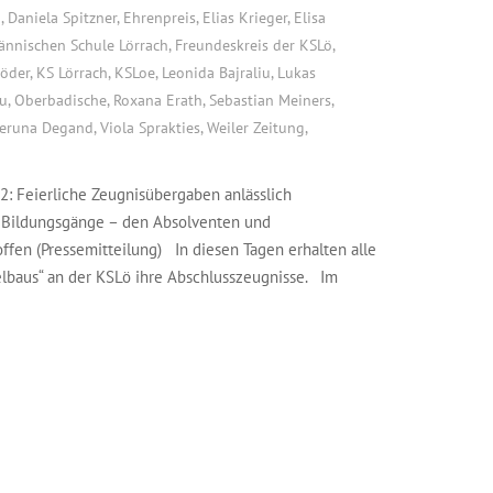
2
,
Daniela Spitzner
,
Ehrenpreis
,
Elias Krieger
,
Elisa
ännischen Schule Lörrach
,
Freundeskreis der KSLö
,
röder
,
KS Lörrach
,
KSLoe
,
Leonida Bajraliu
,
Lukas
au
,
Oberbadische
,
Roxana Erath
,
Sebastian Meiners
,
eruna Degand
,
Viola Sprakties
,
Weiler Zeitung
,
2: Feierliche Zeugnisübergaben anlässlich
r Bildungsgänge – den Absolventen und
ffen (Pressemitteilung) In diesen Tagen erhalten alle
elbaus“ an der KSLö ihre Abschlusszeugnisse. Im